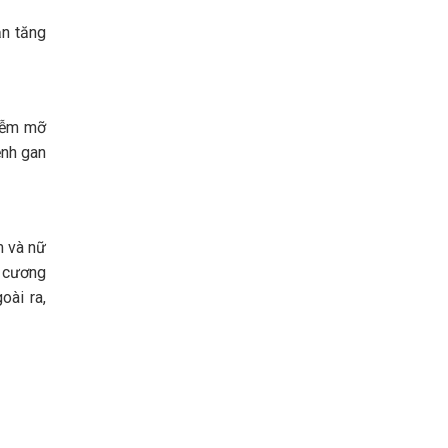
ản tăng
hiễm mỡ
ệnh gan
m và nữ
n cương
oài ra,