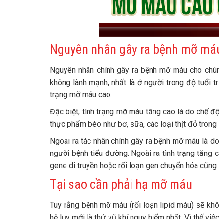
Nguyên nhân gây ra bệnh mỡ má
Nguyên nhân chính gây ra bệnh mỡ máu cho chúng
không lành mạnh, nhất là ở người trong độ tuổi t
trạng mỡ máu cao.
Đặc biệt, tình trạng mỡ máu tăng cao là do chế độ
thực phẩm béo như bơ, sữa, các loại thịt đỏ trong
Ngoài ra tác nhân chính gây ra bệnh mỡ máu là d
người bệnh tiểu đường. Ngoài ra tình trạng tăng 
gene di truyền hoặc rối loạn gen chuyển hóa cũng 
Tại sao cần phải hạ mỡ máu
Tuy rằng bệnh mỡ máu (rối loạn lipid máu) sẽ kh
hệ lụy mới là thứ vũ khí nguy hiểm nhất. Vì thế 