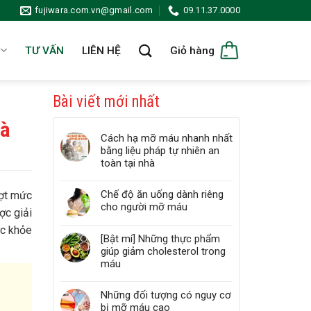
fujiwara.com.vn@gmail.com
09.11.37.0000
TƯ VẤN
LIÊN HỆ
Giỏ hàng
Bài viết mới nhất
hà
Cách hạ mỡ máu nhanh nhất
bằng liệu pháp tự nhiên an
toàn tại nhà
Chế độ ăn uống dành riêng
ượt mức
cho người mỡ máu
ợc giải
ức khỏe
[Bật mí] Những thực phẩm
giúp giảm cholesterol trong
máu
Những đối tượng có nguy cơ
bị mỡ máu cao