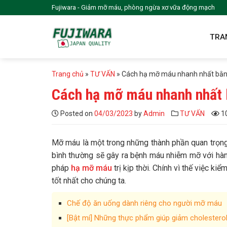
Skip
Fujiwara - Giảm mỡ máu, phòng ngừa xơ vữa động mạch
to
content
TRA
Trang chủ
»
TƯ VẤN
»
Cách hạ mỡ máu nhanh nhất bằng 
Cách hạ mỡ máu nhanh nhất b
Posted on
04/03/2023
by
Admin
TƯ VẤN
10
Mỡ máu là một trong những thành phần quan trọng
bình thường sẽ gây ra bệnh máu nhiễm mỡ với hàn
pháp
hạ mỡ máu
trị kịp thời. Chính vì thế việc 
tốt nhất cho chúng ta.
Chế độ ăn uống dành riêng cho người mỡ máu
[Bật mí] Những thực phẩm giúp giảm cholestero