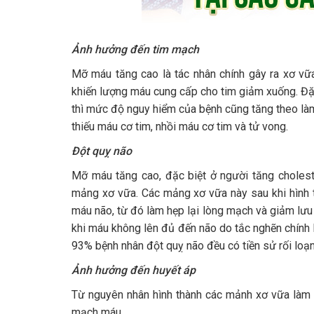
Ảnh hưởng đến tim mạch
Mỡ máu tăng cao là tác nhân chính gây ra xơ vữ
khiến lượng máu cung cấp cho tim giảm xuống. Đặc 
thì mức độ nguy hiểm của bệnh cũng tăng theo làm
thiếu máu cơ tim, nhồi máu cơ tim và tử vong.
Đột quỵ não
Mỡ máu tăng cao, đặc biệt ở người tăng cholest
mảng xơ vữa. Các mảng xơ vữa này sau khi hình th
máu não, từ đó làm hẹp lại lòng mạch và giảm lưu 
khi máu không lên đủ đến não do tắc nghẽn chính 
93% bệnh nhân đột quỵ não đều có tiền sử rối loạ
Ảnh hưởng đến huyết áp
Từ nguyên nhân hình thành các mảnh xơ vữa làm 
mạch máu.