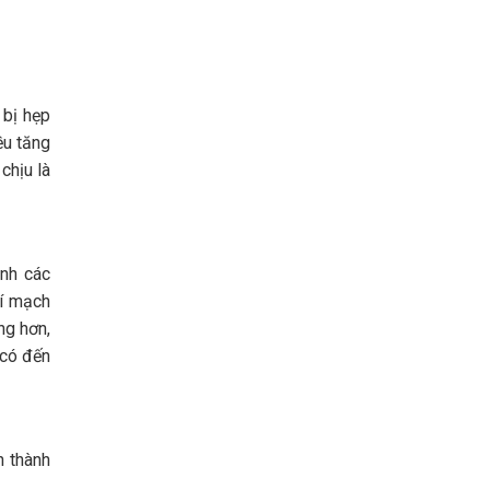
 bị hẹp
ều tăng
chịu là
ành các
rí mạch
ng hơn,
 có đến
n thành