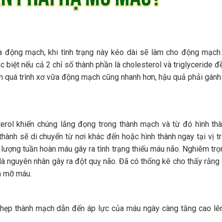
a động mạch, khi tình trạng này kéo dài sẽ làm cho động mạch
biệt nếu cả 2 chỉ số thành phần là cholesterol và triglyceride đ
 quá trình xơ vữa động mạch cũng nhanh hơn, hậu quả phải gánh 
erol khiến chúng lắng đọng trong thành mạch và từ đó hình th
ành sẽ di chuyển từ nơi khác đến hoặc hình thành ngay tại vị t
lượng tuần hoàn máu gây ra tình trạng thiếu máu não. Nghiêm trọ
là nguyên nhân gây ra đột quỵ não. Đã có thống kê cho thấy rằng
n mỡ máu.
hẹp thành mạch dẫn đến áp lực của máu ngày càng tăng cao lê