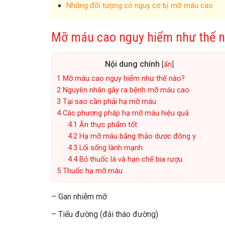
Những đối tượng có nguy cơ bị mỡ máu cao
Mỡ máu cao nguy hiểm như thế 
Nội dung chính
[
ẩn
]
1
Mỡ máu cao nguy hiểm như thế nào?
2
Nguyên nhân gây ra bệnh mỡ máu cao
3
Tại sao cần phải hạ mỡ máu
4
Các phương pháp hạ mỡ máu hiệu quả
4.1
Ăn thực phẩm tốt
4.2
Hạ mỡ máu bằng thảo dược đông y
4.3
Lối sống lành mạnh
4.4
Bỏ thuốc lá và hạn chế bia rượu
5
Thuốc hạ mỡ máu
– Gan nhiễm mỡ
– Tiểu đường (đái tháo đường)