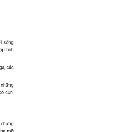
ối sống
ặp tình
gà, các
c những
có cồn,
n chứng
h
hạ mỡ