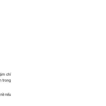
hậm chí
h trong
 nề nếu