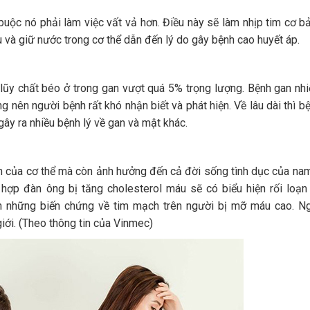
buộc nó phải làm việc vất vả hơn. Điều này sẽ làm nhịp tim cơ b
u và giữ nước trong cơ thể dẫn đến lý do gây bệnh cao huyết áp.
h lũy chất béo ở trong gan vượt quá 5% trọng lượng. Bệnh gan n
g nên người bệnh rất khó nhận biết và phát hiện. Về lâu dài thì b
y ra nhiều bệnh lý về gan và mật khác.
 của cơ thể mà còn ảnh hưởng đến cả đời sống tình dục của na
 hợp đàn ông bị tăng cholesterol máu sẽ có biểu hiện rối loạ
n những biến chứng về tim mạch trên người bị mỡ máu cao. Ng
ới. (Theo thông tin của Vinmec)