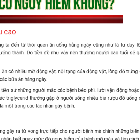
u cao
 ta đến từ thói quen ăn uống hằng ngày cũng như là tư duy l
rưởng thành. Do tiền đề như vậy nên thường người cao tuổi sẽ g
 ăn có nhiều mỡ động vật, nội tạng của động vật, lòng đỏ trứng 
 các bữa ăn hàng ngày.
o tiền sử những người mắc các bệnh béo phì, lười vận động hoặ
các triglycerid thường gặp ở người uống nhiều bia rượu đồ uống 
là một trong các tác nhân gây bệnh.
ông gây ra tử vong trực tiếp cho người bệnh mà chính những biế
việc nhận biết ngay mức độ nguy hiểm của bệnh mỡ máu và tìm các